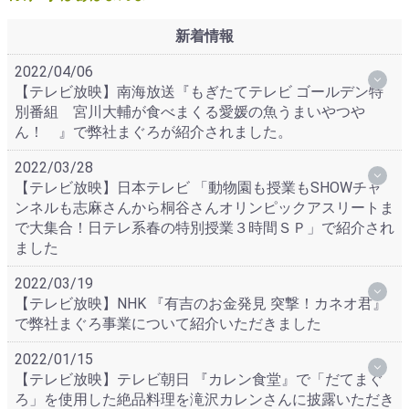
新着情報
2022/04/06
【テレビ放映】南海放送『もぎたてテレビ ゴールデン特
別番組 宮川大輔が食べまくる愛媛の魚うまいやつや
ん！ 』で弊社まぐろが紹介されました。
2022/03/28
【テレビ放映】日本テレビ 「動物園も授業もSHOWチャ
ンネルも志麻さんから桐谷さんオリンピックアスリートま
で大集合！日テレ系春の特別授業３時間ＳＰ」で紹介され
ました
2022/03/19
【テレビ放映】NHK 『有吉のお金発見 突撃！カネオ君』
で弊社まぐろ事業について紹介いただきました
2022/01/15
【テレビ放映】テレビ朝日 『カレン食堂』で「だてまぐ
ろ」を使用した絶品料理を滝沢カレンさんに披露いただき