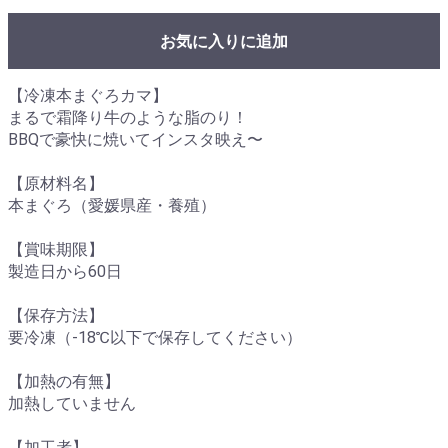
お気に入りに追加
【冷凍本まぐろカマ】
まるで霜降り牛のような脂のり！
BBQで豪快に焼いてインスタ映え〜
【原材料名】
本まぐろ（愛媛県産・養殖）
【賞味期限】
製造日から60日
【保存方法】
要冷凍（-18℃以下で保存してください）
【加熱の有無】
加熱していません
【加工者】